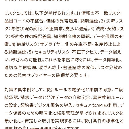
リスクとしては、以下が挙げられます。1) 情報の不一致リスク：
品目コードの不整合、価格の異常適用、納期遅延。2) 決済リス
ク：与信状況の変化、不正請求、支払い遅延。3) 法務・契約リス
ク：契約条件の解釈差異、知的財産権の問題、データ保護の不
備。4) 供給リスク：サプライヤー側の在庫不足・生産停止によ
る納期遅延。5) セキュリティリスク：不正アクセス、データ漏え
い、改ざんの可能性。これらを未然に防ぐには、データ標準化、
適切な与信管理、改ざん防止・監査証跡の確保、リスク分散の
ための代替サプライヤーの確保が必要です。
対策の具体例として、取引ルールの電子化と事前の同意、二段
階承認、請求データと発注データの自動突合、異常検知ルール
の設定、契約書デジタル署名の導入、セキュアなAPIの利用、デ
ータ保護のための暗号化と権限管理が挙げられます。リスクを
最小化し、安定した取引を実現するには、取引条件の標準化と
透明性の高いデータ運用が不可欠です。