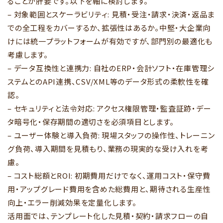
ることが肝要です。以下を軸に検討します。
– 対象範囲とスケーラビリティ: 見積・受注・請求・決済・返品ま
での全工程をカバーするか、拡張性はあるか。中堅・大企業向
けには統一プラットフォームが有効ですが、部門別の最適化も
考慮します。
– データ互換性と連携力: 自社のERP・会計ソフト・在庫管理シ
ステムとのAPI連携、CSV/XML等のデータ形式の柔軟性を確
認。
– セキュリティと法令対応: アクセス権限管理・監査証跡・デー
タ暗号化・保存期間の適切さを必須項目とします。
– ユーザー体験と導入負荷: 現場スタッフの操作性、トレーニン
グ負荷、導入期間を見積もり、業務の現実的な受け入れを考
慮。
– コスト総額とROI: 初期費用だけでなく、運用コスト・保守費
用・アップグレード費用を含めた総費用と、期待される生産性
向上・エラー削減効果を定量化します。
活用面では、テンプレート化した見積・契約・請求フローの自