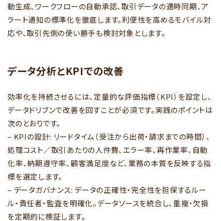
動生成、ワークフローの自動承認、取引データの適時同期、ア
ラート通知の標準化を徹底します。利便性を高めるモバイル対
応や、取引先側の使い勝手も検討対象とします。
データ分析とKPIでの改善
効率化を持続させるには、定量的な評価指標（KPI）を設定し、
データドリブンで改善を回すことが必須です。実践のポイントは
次のとおりです。
– KPIの設計: リードタイム（受注から出荷・請求までの時間）、
処理コスト／取引あたりの人件費、エラー率、再作業率、自動
化率、納期遵守率、顧客満足度など、業務の本質を反映する指
標を選定します。
– データガバナンス: データの正確性・完全性を担保するルー
ル・責任者・監査を明確化。データソースを統合し、重複・欠損
を定期的に検証します。