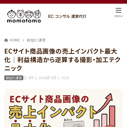
HOME
自社EC運営
ECサイト商品画像の売上インパクト最大
化｜利益構造から逆算する撮影・加工テク
ニック
4月 3, 2026
8月 7, 2026
自社EC運営