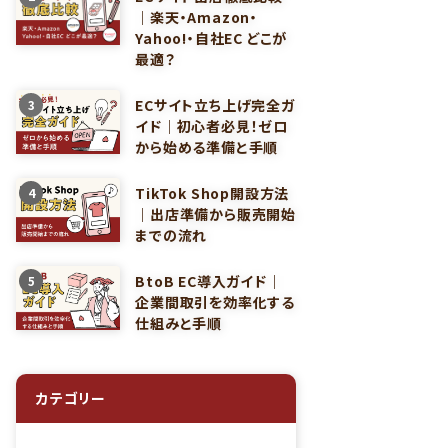
｜楽天・Amazon・
Yahoo!・自社EC どこが
最適？
ECサイト立ち上げ完全ガ
3
イド｜初心者必見！ゼロ
から始める準備と手順
TikTok Shop開設方法
4
｜出店準備から販売開始
までの流れ
BtoB EC導入ガイド｜
5
企業間取引を効率化する
仕組みと手順
カテゴリー