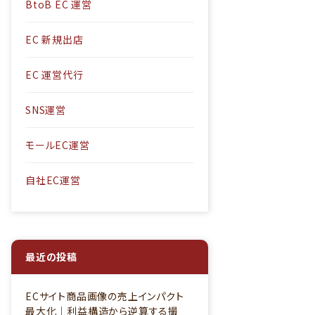
BtoB EC 運営
EC 新規出店
EC 運営代行
SNS運営
モールEC運営
自社EC運営
最近の投稿
ECサイト商品画像の売上インパクト
最大化｜利益構造から逆算する撮