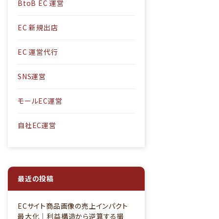
BtoB EC 運営
EC 新規出店
EC 運営代行
SNS運営
モールEC運営
自社EC運営
最近の投稿
ECサイト商品画像の売上インパクト
最大化｜利益構造から逆算する撮