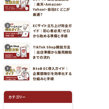
｜楽天・Amazon・
Yahoo!・自社EC どこが
最適？
ECサイト立ち上げ完全ガ
3
イド｜初心者必見！ゼロ
から始める準備と手順
TikTok Shop開設方法
4
｜出店準備から販売開始
までの流れ
BtoB EC導入ガイド｜
5
企業間取引を効率化する
仕組みと手順
カテゴリー