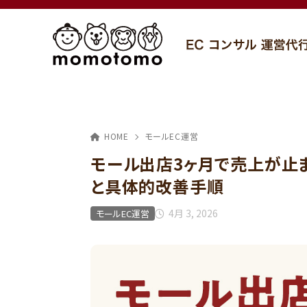
HOME
モールEC運営
モール出店3ヶ月で売上が止
と具体的改善手順
4月 3, 2026
モールEC運営