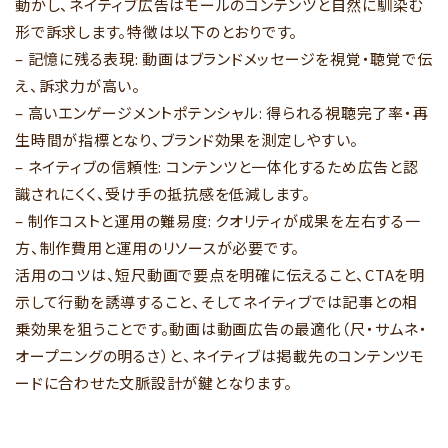
動かし、ネイティブ広告はモールのコンテンツと自然に馴染む
形で訴求します。特徴は以下のとおりです。
– 記憶に残る表現: 動画はブランドメッセージを視覚・聴覚で伝
え、訴求力が高い。
– 高いエンゲージメントポテンシャル: 得られる視聴完了率・再
生時間が指標となり、ブランド効果を測定しやすい。
– ネイティブの信頼性: コンテンツと一体化するため広告と認
識されにくく、受け手の抵抗感を低減します。
– 制作コストと運用の難易度: クオリティが成果を左右する一
方、制作費用と運用のリソースが必要です。
活用のコツは、短尺動画で要点を明確に伝えること、CTAを明
示して行動を誘導すること、そしてネイティブでは記事との相
乗効果を狙うことです。動画は動画広告の最適化（尺・サムネ・
オープニングの明るさ）と、ネイティブは掲載先のコンテンツモ
ードに合わせた文脈設計が鍵となります。