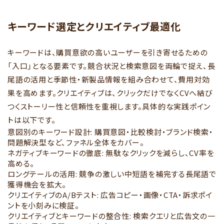
キーワード選定とクリエイティブ最適化
キーワードは、購買意欲の高いユーザーを引き寄せるための
「入口」となる要素です。競合状況と検索意図を両輪で捉え、長
尾語の活用と季節性・新製品情報を組み合わせて、費用対効
果を高めます。クリエイティブは、クリックだけでなくCVへ結び
つくストーリー性と信頼性を重視します。具体的な実践ポイン
トは以下です。
意図別のキーワード設計: 購買意図・比較検討・ブランド検索・
問題解決型など、ファネル全体をカバー。
ネガティブキーワードの徹底: 無駄なクリックを減らし、CV率を
高める。
ロングテールの活用: 競争の激しい中短語を補完する長尾語で
獲得機会を拡大。
クリエイティブのA/Bテスト: 広告コピー・画像・CTA・訴求ポイ
ントを小刻みに検証。
クリエイティブとキーワードの整合性: 検索クエリと広告文の一