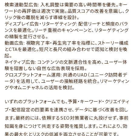
検索連動型広告: 入札調整は需要の高い時間帯を優先。キー
ワードの再評価は週次で実施。品質スコアの改善を意識し、ク
リック後の離脱を減らす導線を設計。
ディスプレイ広告・リターゲティング: 配信リーチと頻度のバラ
ンスを最適化。リーチ重視のキャンペーンと、リターゲティング
の精製を並行させる。
動画広告: 視聴完了率・再生完了率を指標に、ストーリー構成
とCTAを最適化。短尺と長尺の組み合わせで認知と検討を喚
起。
ネイティブ広告: コンテンツの文脈適合性を高め、ユーザー体
験を阻害しない自然な広告表現を採用。
クロスプラットフォーム運用: 共通のUAD（ユニーク訪問者デ
ータ）を活用して、ユーザーの接触経路を統合。リマーケティン
グやオムニチャネルの活用を検討。
いずれのプラットフォームでも、予算・キーワード・クリエイティ
ブ・配信設定の四要素を連携させ、データに基づく改善を回し
ます。最終的には、依頼するSEO対策業者に丸投げせず、事前
知識を身につけて共走する姿勢を推奨します。これにより、効
果の最大化とリスクの低減を両立させることが可能です。