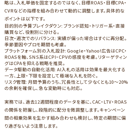
略は、入札単価を固定するのではなく、目標ROAS・目標CPA・
CVRなどの指標を組み合わせて動的に調整します。具体的な
ポイントは以下です。
目的別の予算ブレイクダウン: ブランド認知・トリガー系・直接
購買など、役割別に分ける。
日次・週次でのリバランス: 実績が偏った場合はすぐに再分配。
季節要因やプロモ期間も考慮。
プラットフォーム別の入札設計: Google・Yahoo!広告はCPC・
ROASを軸、SNS系はCPI・CPVの感度を考慮。リターゲティン
グはCPAを抑える戦略を推奨。
データ駆動の自動化活用: AI入札の活用は効果を最大化する
一方、上限・下限を設定して極端な入札を防ぐ。
リスク管理: 月間予算のうち、冗長性として少なくとも10〜20%
の余剰を確保し、急な変動時にも対応。
実務では、過去12週間程度のデータを基に、CAC・LTV・ROAS
の関係を把握し、段階的に配分を微調整します。キャンペーン
間の相乗効果を生かす組み合わせも検討し、特定の期間に偏
り過ぎないよう注意します。