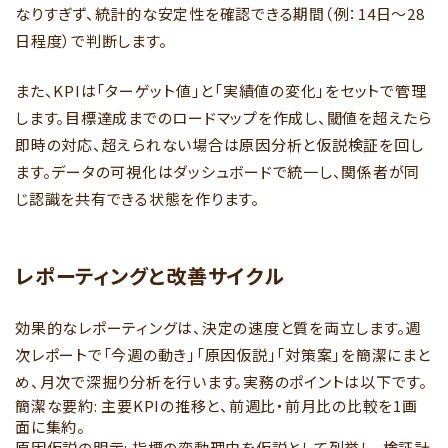
なりすぎず、統計的な安定性を確認できる期間（例：14日～28
日程度）で判断します。
また、KPIは「ターゲット値」と「実績値の変化」をセットで管理
します。目標達成までのロードマップを作成し、閾値を超えたら
即時の対応、超えられない場合は原因分析と仮説検証を回し
ます。データの可視化はダッシュボードで統一し、関係者が同
じ認識を共有できる状態を作ります。
レポーティングと改善サイクル
効果的なレポーティングは、決定の速度と質を両立します。週
次レポートで「今週の動き」「原因仮説」「対策案」を簡潔にまと
め、月次で深掘り分析を行います。実務のポイントは以下です。
簡潔な要約: 主要KPIの推移と、前週比・前月比の比較を1画
面に集約。
原因仮説の明示: 指標の変動理由を仮説として列挙し、検証計