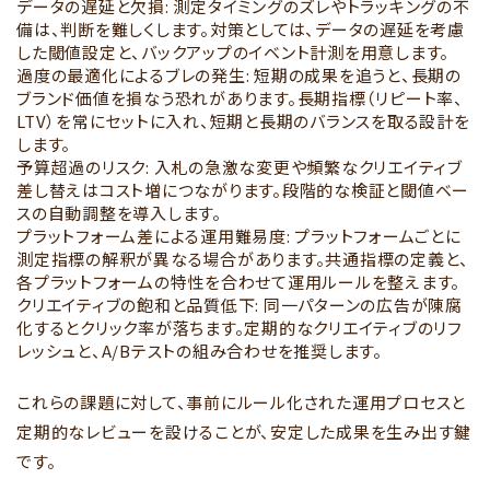
データの遅延と欠損: 測定タイミングのズレやトラッキングの不
備は、判断を難しくします。対策としては、データの遅延を考慮
した閾値設定と、バックアップのイベント計測を用意します。
過度の最適化によるブレの発生: 短期の成果を追うと、長期の
ブランド価値を損なう恐れがあります。長期指標（リピート率、
LTV）を常にセットに入れ、短期と長期のバランスを取る設計を
します。
予算超過のリスク: 入札の急激な変更や頻繁なクリエイティブ
差し替えはコスト増につながります。段階的な検証と閾値ベー
スの自動調整を導入します。
プラットフォーム差による運用難易度: プラットフォームごとに
測定指標の解釈が異なる場合があります。共通指標の定義と、
各プラットフォームの特性を合わせて運用ルールを整えます。
クリエイティブの飽和と品質低下: 同一パターンの広告が陳腐
化するとクリック率が落ちます。定期的なクリエイティブのリフ
レッシュと、A/Bテストの組み合わせを推奨します。
これらの課題に対して、事前にルール化された運用プロセスと
定期的なレビューを設けることが、安定した成果を生み出す鍵
です。