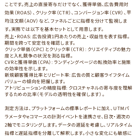
ことです。売上の直接寄与だけでなく、獲得単価、広告費用対
効果（ROAS）、クリック率（CTR）、コンバージョン率（CVR）、平
均注文額（AOV）など、ファネルごとに指標を分けて監視しま
す。実務では以下を基本セットとして用意します。
売上・ROAS: 広告投資1円あたりの売上・収益性を表す指標。
期間を跨って安定性を確認します。
クリック単価（CPC）とクリック率（CTR）: クリエイティブの魅力
度と入札競争の状況を測る指標。
CVRと獲得単価（CPA）: ランディングページの転換効率と施策
の効率性を示します。
新規顧客獲得比率とリピート率: 広告の質と顧客ライフタイム
バリューの傾向を把握します。
アトリビューションの精度指標: クロスチャネルの寄与度を理解
するための比率（モデルの透明性を確保します）。
測定方法は、プラットフォームの標準レポートに加え、UTMパ
ラメータやeコマースの計測イベントを連携させ、日次・週次の
2軸でモニタリングします。データの遅延を考慮し、リアルタイム
指標と遅延指標を分離して解釈します。小さな変化にも敏感に