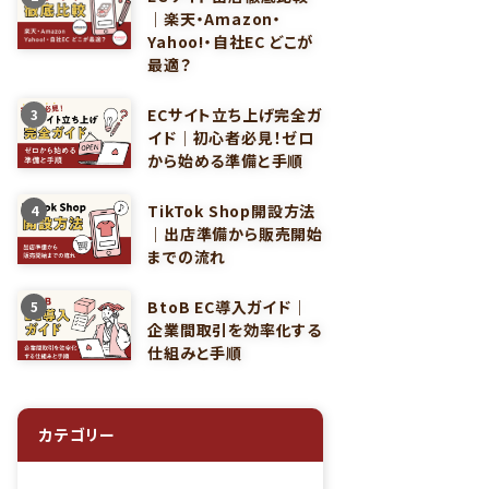
｜楽天・Amazon・
Yahoo!・自社EC どこが
最適？
ECサイト立ち上げ完全ガ
3
イド｜初心者必見！ゼロ
から始める準備と手順
TikTok Shop開設方法
4
｜出店準備から販売開始
までの流れ
BtoB EC導入ガイド｜
5
企業間取引を効率化する
仕組みと手順
カテゴリー