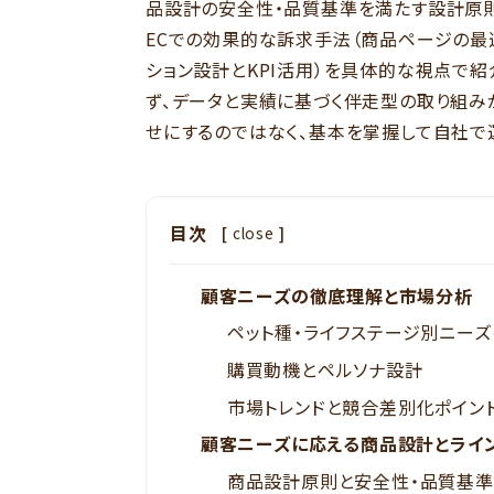
品設計の安全性・品質基準を満たす設計原則
ECでの効果的な訴求手法（商品ページの最
ション設計とKPI活用）を具体的な視点で
ず、データと実績に基づく伴走型の取り組み
せにするのではなく、基本を掌握して自社で
目次
[
close
]
顧客ニーズの徹底理解と市場分析
ペット種・ライフステージ別ニー
購買動機とペルソナ設計
市場トレンドと競合差別化ポイン
顧客ニーズに応える商品設計とライ
商品設計原則と安全性・品質基準