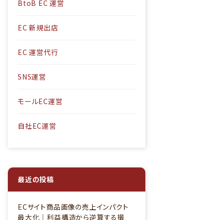
BtoB EC 運営
EC 新規出店
EC 運営代行
SNS運営
モールEC運営
自社EC運営
最近の投稿
ECサイト商品画像の売上インパクト
最大化｜利益構造から逆算する撮