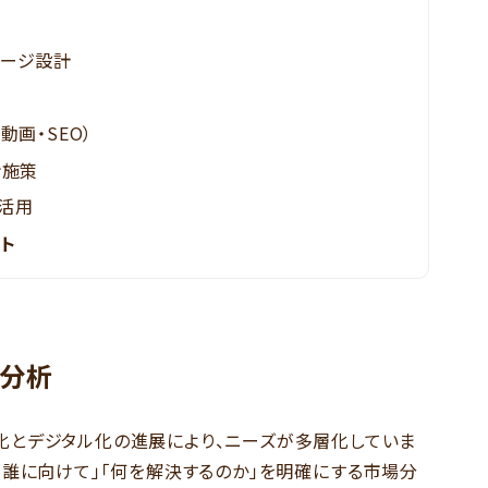
ケージ設計
画・SEO）
ン施策
タ活用
ート
場分析
化とデジタル化の進展により、ニーズが多層化していま
「誰に向けて」「何を解決するのか」を明確にする市場分