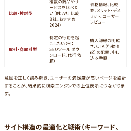
複数の商品やサ
価格情報、比較
ービスを比べた
表、メリット・デメ
比較・検討型
い（例：A社 比較
リット、ユーザー
B社、おすすめ
レビュー
2024）
特定の行動を起
購入導線の明確
こしたい（例：
さ、CTA（行動喚
取引・商取引型
SEOツール ダウ
起）の配置、申し
ンロード、代行 依
込み手順
頼）
意図を正しく読み解き、ユーザーの満足度が高いページを設計
することが、結果的に検索エンジンでの上位表示につながりま
す。
サイト構造の最適化と戦術（キーワード、