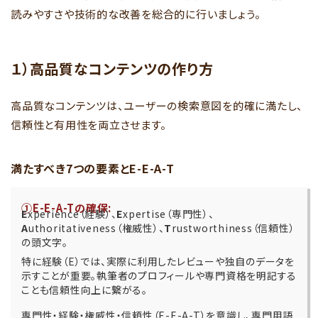
読みやすさや技術的な改善を総合的に行いましょう。
１）高品質なコンテンツの作り方
高品質なコンテンツは、ユーザーの検索意図を的確に満たし、
信頼性と有用性を両立させます。
満たすべき7つの要素とE-E-A-T
①
E-E-A-Tの確保:
E
xperience（経験）、
E
xpertise（専門性）、
A
uthoritativeness（権威性）、
T
rustworthiness（信頼性）
の頭文字。
特に経験（E）では、実際に利用したレビューや独自のデータを
示すことが重要。執筆者のプロフィールや専門資格を明記する
ことも信頼性向上に繋がる。
専門性・経験・権威性・信頼性（E-E-A-T）を意識し、専門用語