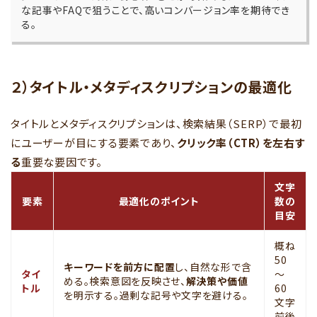
な記事やFAQで狙うことで、高いコンバージョン率を期待でき
る。
２）タイトル・メタディスクリプションの最適化
タイトルとメタディスクリプションは、検索結果（SERP）で最初
にユーザーが目にする要素であり、
クリック率（CTR）を左右す
る
重要な要因です。
文字
要素
最適化のポイント
数の
目安
概ね
50
キーワードを前方に配置
し、自然な形で含
タイ
〜
める。検索意図を反映させ、
解決策や価値
トル
60
を明示する。過剰な記号や文字を避ける。
文字
前後