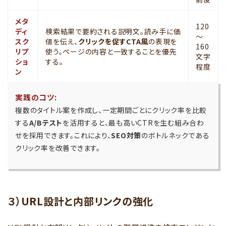
メタ
120
ディ
検索結果で要約される説明文。読み手に価
〜
スク
値を伝え、
クリックを促すCTA風
の表現を
160
リプ
使う。ページの内容と一致することを優先
文字
ショ
する。
程度
ン
実践のコツ:
複数のタイトル案を作成し、一定期間ごとにクリック率を比較
する
A/Bテスト
を活用すると、最も高いCTRを生む組み合わ
せを採用できます。これにより、
SEO対策
のボトルネックである
クリック率を改善できます。
３）URL設計と内部リンクの強化