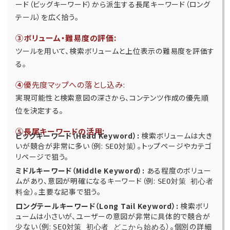
ード（ビッグキーワード）から派生する長尾キーワード（ロング
テール）を広く拾う。
③ボリューム・難易度の評価:
ツールを用いて、検索ボリュームと上位表示の難易度を評価す
る。
④
優先度マップへの落とし込み:
実現可能性と検索意図の深さから、コンテンツ作成の優先順
位を決定する。
⑤長尾キーワードの活用:
ビッグキーワード（Head Keyword）:
検索ボリュームは大き
いが競合が非常に多い（例:
）。トップページやカテゴ
SEO対策
リページで狙う。
ミドルキーワード（Middle Keyword）:
ある程度のボリュー
ムがあり、意図が明確になるキーワード（例:
SEO対策 初心者
）。主要な記事で狙う。
料金
ロングテールキーワード（Long Tail Keyword）:
検索ボリ
ュームは小さいが、ユーザーの意図が非常に具体的で競合が
少ない（例:
）。個別の詳細
SEO対策 初心者 どこから始める